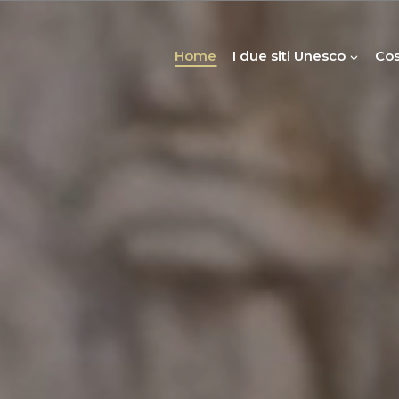
Home
I due siti Unesco
Cos