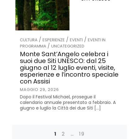
/
/
/
CULTURA
ESPERIENZE
EVENTI
EVENTI IN
/
PROGRAMMA
UNCATEGORIZED
Monte Sant’Angelo celebra i
suoi due Siti UNESCO: dal 25
giugno al 12 luglio eventi, visite,
esperienze e l’incontro speciale
con Assisi
MAGGIO 29, 2026
Dopo il Festival Michael, prosegue il
calendario annuale presentato a febbraio. A
giugno e luglio la Città dei due Siti […]
P
1
2
…
19