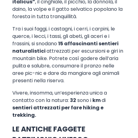
italicus”
, il cinghiale, il picchio, la donnola, il
daino, la volpe e il gatto selvatico popolano la
foresta in tutta tranquillità.
Tra i suoi faggi, i castagni, i cerri, i carpini, le
querce, i lecci, i tassi, gli abeti, gli aceri e i
frassini, si snodano
15 affascinanti sentieri
naturalistici
attrezzati per escursioni e giri in
mountain bike. Potrete così godere dell’aria
pulita e salubre, consumare il pranzo nelle
aree pic-nic e dare da mangiare agli animali
presenti nella riserva.
Vivere, insomma, un’esperienza unica a
contatto con la natura:
32
sono i
km
di
sentieri attrezzati per fare hiking e
trekking.
LE ANTICHE FAGGETE