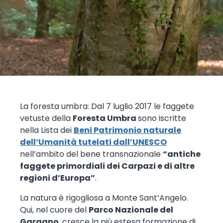
La foresta umbra: Dal 7 luglio 2017 le faggete
vetuste della
Foresta Umbra
sono iscritte
nella Lista dei
Beni Patrimonio naturale
dell’Umanità tutelati dall’UNESCO
nell’ambito del bene transnazionale
“antiche
faggete primordiali dei Carpazi e di altre
regioni d’Europa”
.
La natura è rigogliosa a Monte Sant’Angelo.
Qui, nel cuore del
Parco Nazionale del
Gargano
, cresce la più estesa formazione di