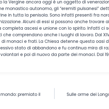
 la Vergine ancora oggi è un oggetto di venerazion
e monastico autonomo, gli “eremiti pulsanesi” detti 
ne in tutta la penisola. Sono infatti presenti fra nord 
izzazione. Alcuni di essi si possono anche trovare al 
ompleta ascesi e unione con lo spirito. Infatti ci 
uiti che comprendono anche i luoghi di lavoro. Dal XI
ri di monaci e frati. La Chiesa detenne questa oasi di
ressivo stato di abbandono e fu continua mira di raz
olontari e poi di nuovo da parte dei monaci. Dal 199
l mondo: premiato il
Sulle orme dei Longob