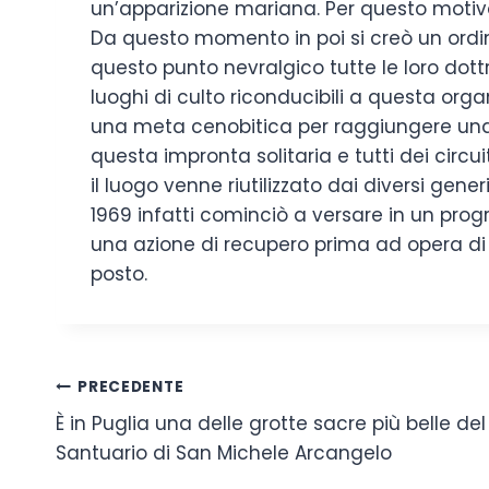
un’apparizione mariana. Per questo motivo
Da questo momento in poi si creò un ordin
questo punto nevralgico tutte le loro dottri
luoghi di culto riconducibili a questa organ
una meta cenobitica per raggiungere una c
questa impronta solitaria e tutti dei circ
il luogo venne riutilizzato dai diversi gene
1969 infatti cominciò a versare in un prog
una azione di recupero prima ad opera di v
posto.
Navigazione
PRECEDENTE
È in Puglia una delle grotte sacre più belle de
articoli
Santuario di San Michele Arcangelo