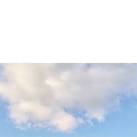
Home
I due siti Unesco
Cos